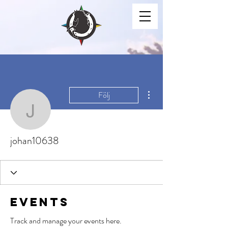
Fler åtgärder
Följ
johan10638
johan10638
Events
Track and manage your events here.