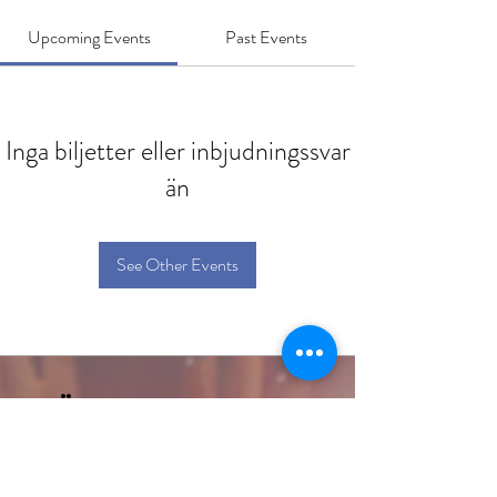
Upcoming Events
Past Events
Inga biljetter eller inbjudningssvar
än
See Other Events
HÄSTKOMPASSEN
Linda Sundell
info@hastkompassen.se
Telefon:
0703000341