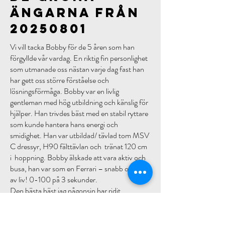
ängarna från
20250801
Vi vill tacka Bobby för de 5 åren som han
förgyllde vår vardag. En riktig fin personlighet
som utmanade oss nästan varje dag fast han
har gett oss större förståelse och
lösningsförmåga. Bobby var en livlig
gentleman med hög utbildning och känslig för
hjälper. Han trivdes bäst med en stabil ryttare
som kunde hantera hans energi och
smidighet. Han var utbildad/ tävlad tom MSV
C dressyr, H90 fälttävlan och tränat 120 cm
i hoppning. Bobby älskade att vara aktiv och
busa, han var som en Ferrari – snabb och full
av liv! 0-100 på 3 sekunder.
​Den bästa häst jag någonsin har ridit,
saknaden är enorm!