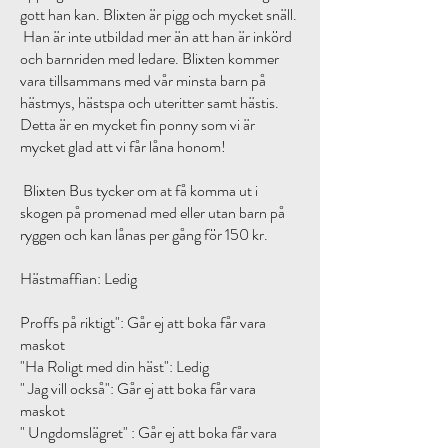
gott han kan. Blixten är pigg och mycket snäll.
Han är inte utbildad mer än att han är inkörd
och barnriden med ledare. Blixten kommer
vara tillsammans med vår minsta barn på
hästmys, hästspa och uteritter samt hästis.
Detta är en mycket fin ponny som vi är
mycket glad att vi får låna honom!
Blixten Bus tycker om at få komma ut i
skogen på promenad med eller utan barn på
ryggen och kan lånas per gång för 150 kr.
Hästmaffian: Ledig
Proffs på riktigt": Går ej att boka får vara
maskot
"Ha Roligt med din häst": Ledig
" Jag vill också": Går ej att boka får vara
maskot
" Ungdomslägret" : Går ej att boka får vara