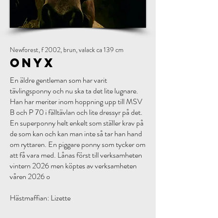
Newforest, f 2002, brun, valack ca 139 cm
Onyx
En äldre gentleman som har varit
tävlingsponny och nu ska ta det lite lugnare.
Han har meriter inom hoppning upp till MSV
B och P 70 i fälltävlan och lite dressyr på det.
En superponny helt enkelt som ställer krav på
de som kan och kan man inte så tar han hand
om ryttaren. En piggare ponny som tycker om
att få vara med. Lånas först till verksamheten
vintern 2026 men köptes av verksamheten
våren 2026 o
Hästmaffian: Lizette