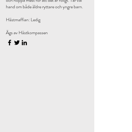
och hoppa mest för att det är roligt. Tar väl
hand om både äldre ryttare och yngre barn.
Hästmaffian: Ledig
Ägs av Hästkompassen