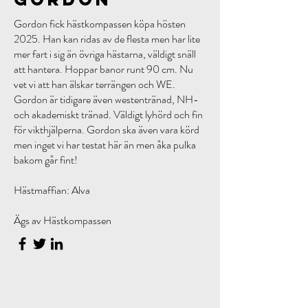
Gordon fick hästkompassen köpa hösten
2025. Han kan ridas av de flesta men har lite
mer fart i sig än övriga hästarna, väldigt snäll
att hantera. Hoppar banor runt 90 cm. Nu
vet vi att han älskar terrängen och WE.
Gordon är tidigare även westentränad, NH-
och akademiskt tränad. Väldigt lyhörd och fin
för vikthjälperna. Gordon ska även vara körd
men inget vi har testat här än men åka pulka
bakom går fint!
Hästmaffian: Alva
Ägs av Hästkompassen