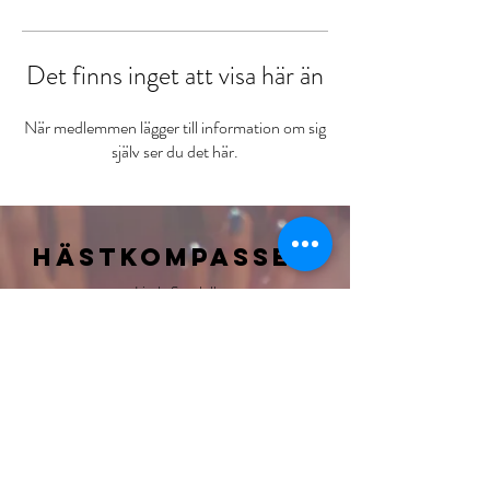
Det finns inget att visa här än
När medlemmen lägger till information om sig
själv ser du det här.
HÄSTKOMPASSEN
Linda Sundell
info@hastkompassen.se
Telefon:
0703000341
Swish
1230602151
Bankgiro
5899-8022