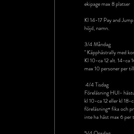
ekipage max 8 platser
Kl 14-17 Pay and Jump 
höjd, namn.
3/4 Måndag 
" Käpphästrally med kor
Kl 10-ca 12 alt. 14-ca 1
max 10 personer per til
 4/4 Tisdag 
Föreläsning HUI- hästu
kl 10-ca 12 eller kl 18-
föreläsning+ fika och p
inte ha häst max 6 per ti
5/4 Onsdag 