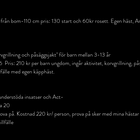
från bom-110 cm pris: 130 start och 60kr rosett. Egen häst, 
vgrillning och påsäggsjakt" för barn mellan 3-13 år
6  Pris: 210 kr per barn ungdom, ingår aktivitet, korvgrillning, p
lfälle med egen käpphäst.
nderstöda insatser och Act-
ca 20 
rova på. Kostnad 220 kr/ person, prova på sker med mina hästar
llfälle 