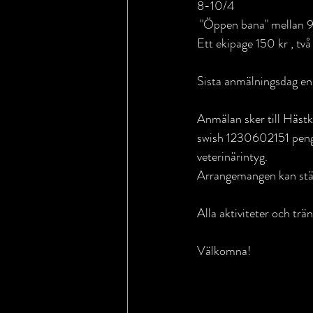
8-10/4
 "Öppen bana" mellan 9-20 varje dag. , Vanliga hinder och några mer terränginspirerad,  Bokar 1 timme. 
Ett ekipage 150 kr , tv
Sista anmälningsdag en 
Anmälan sker till Häs
swish 1230602151 pengar
veterinärintyg.
Arrangemangen kan ställ
Alla aktiviteter och trän
Välkomna!