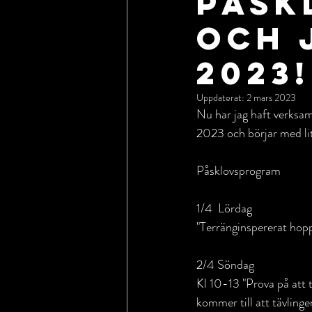
Påsk
och 
2023!
Uppdaterat:
2 mars 2023
Nu har jag haft verksamh
2023 och börjar med lite
Påsklovsprogram
1/4  Lördag 
"Terränginspererat hop
2/4 Söndag 
Kl 10-13 "Prova på att t
kommer till att tävlinge