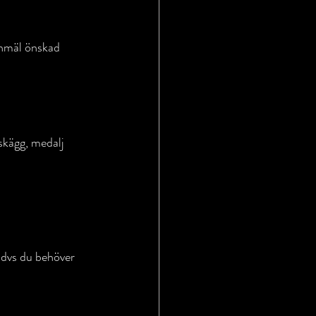
Anmäl önskad 
åskägg, medalj 
 dvs du behöver 