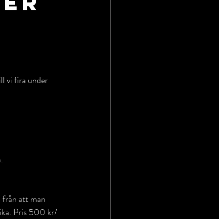
ter
 vi fira under 
.
l från att man 
ika. Pris 500 kr/ 