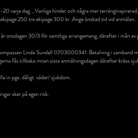
å ekipage 250 tre ekipage 300 kr. Ange önskad tid vid anmälan.
är onsdagen 30/3 för samtliga arrangemang, därefter i mån av p
tkompassen Linda Sundell 0703000341. Betalning i samband me
na fås tillbaka innan sista anmälningsdagen därefter krävs sju
a in pga. dåligt  väder/ sjukdom.
ingar sker på egen risk.