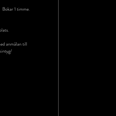
lats.
d anmälan till 
kintyg/ 