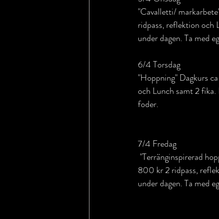
"Cavalletti/ markarbete
ridpass, reflektion och 
under dagen. Ta med eg
6/4 Torsdag 
"Hoppning" Dagkurs ca 
och Lunch samt 2 fika.
foder.
7/4 Fredag
 "Terränginspirerad hoppning" Dagkurs ca 9-16.3 Håller terrängbanan testar vi den på em. Max 8 platser 
800 kr 2 ridpass, refl
under dagen. Ta med eg