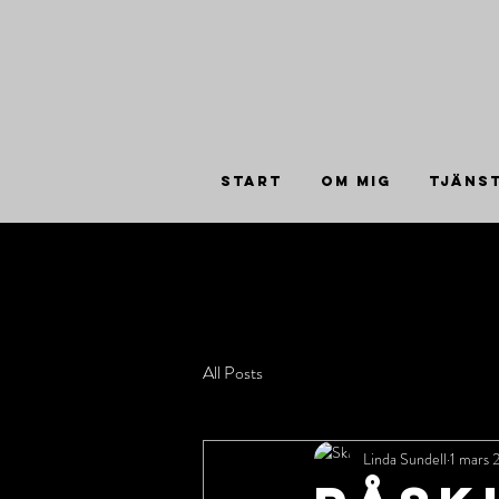
START
OM MIG
TJÄNS
All Posts
Linda Sundell
1 mars 