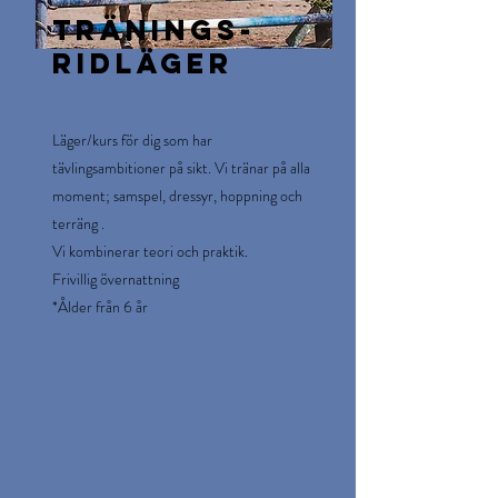
tränings-
ridläger
Läger/kurs för dig som har
tävlingsambitioner på sikt. Vi tränar på alla
moment; samspel, dressyr, hoppning och
terräng .
Vi kombinerar teori och praktik.
Frivillig övernattning
*Ålder från 6 år