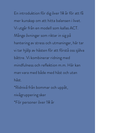
En introduktion för dig över 18 år för att få
mer kunskap om att hitta balansen i livet.
Vi utgår från en modell som kallas ACT.
Många övningar som riktar in sig på
hantering av stress och utmaningar, här tar
vi tar hjälp av hästen för att förstå oss själva
bättre. Vi kombinerar ridning med
mindfulness och reflektion m.m. Här kan
man vara med både med häst och utan
häst.
*Ridnivå från bommar och uppåt,
nivågruppering sker
*För personer över 18 år