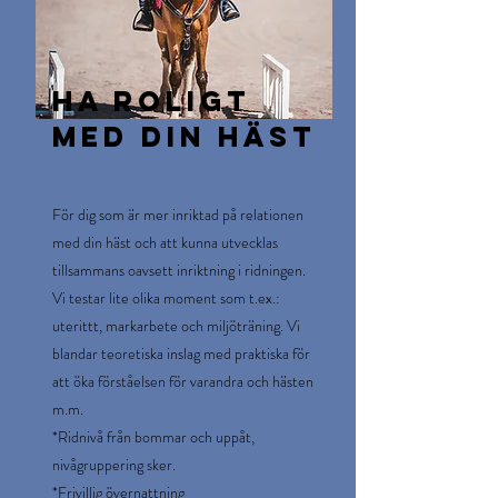
ha roligt
med din häst
För dig som är mer inriktad på relationen
med din häst och att kunna utvecklas
tillsammans oavsett inriktning i ridningen.
Vi testar lite olika moment som t.ex.:
uterittt, markarbete och miljöträning. Vi
blandar teoretiska inslag med praktiska för
att öka förståelsen för varandra och hästen
m.m.
*Ridnivå från bommar och uppåt,
nivågruppering sker.
*Frivillig övernattning