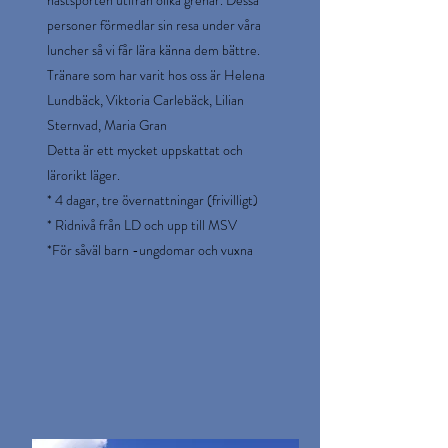
hästsporten utifrån olika grenar. Dessa
personer förmedlar sin resa under våra
luncher så vi får lära känna dem bättre.
Tränare som har varit hos oss är Helena
Lundbäck, Viktoria Carlebäck, Lilian
Sternvad, Maria Gran
Detta är ett mycket uppskattat och
lärorikt läger.
* 4 dagar, tre övernattningar (frivilligt)
* Ridnivå från LD och upp till MSV
*För såväl barn -ungdomar och vuxna