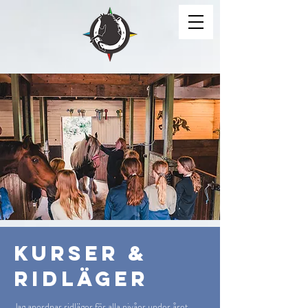
kurser &
ridläger
Jag anordnar ridläger för alla nivåer under året,