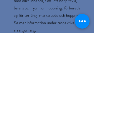
med olika innehåll, t.ex. att börja tävla,
balans och rytm, omhoppning, förbereda
sig för terräng., markarbete och hoppning.
Se mer information under respektive
arrangemang.
*Sker under dagtid alt. kväll, ingen
övernattning
*Ålder från 6 år
Jag tar gärna emot önskemål om innehåll
och skräddarsyr en kurs för just er.
Går också att komma ett kompisgäng
Bokningsregler
till
ridläger/kurser