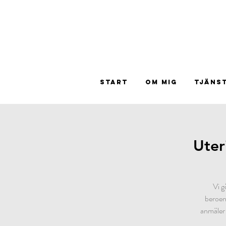
START
OM MIG
TJÄNS
Uter
Vi g
beroen
anmäler 