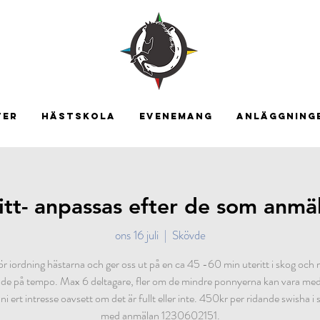
TER
HÄSTSKOLA
EVENEMANG
ANLÄGGNING
itt- anpassas efter de som anmäl
ons 16 juli
  |  
Skövde
ör iordning hästarna och ger oss ut på en ca 45 -60 min uteritt i skog och
de på tempo. Max 6 deltagare, fler om de mindre ponnyerna kan vara med
ni ert intresse oavsett om det är fullt eller inte. 450kr per ridande swisha 
med anmälan 1230602151.