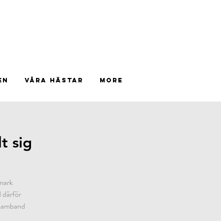
EN
VÅRA HÄSTAR
More
t sig
 mark
 därför
i samband