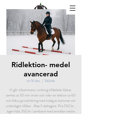
Ridlektion- medel
avancerad
tis 16 dec.
  |  
Skövde
Vi gör tillsammans i ordning tilldelade hästar,
samlas ca 30 min innan och rider en lektion ca 60
min fokus grundridning med inslag av bommar om
underlaget tillåter . Max 5 deltagare. Pris 550 kr ,
egen häst 350 kr i samband med anmälan swisha