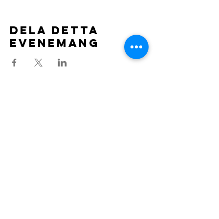
Dela detta
evenemang
HÄSTKOMPASSEN
Linda Sundell
info@hastkompassen.se
Telefon:
0703000341
Swish
1230602151
Bankgiro
5899-8022