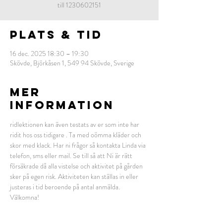
till 1230602151
Plats & Tid
16 dec. 2025 18:30 – 19:30
Skövde, Björkåsen 1, 549 94 Skövde, Sverige
MER
INFORMATION
ridlektionen kan även testats av er som inte har 
ridit hos oss tidigare . Ta med oömma kläder och 
skor med klack. Har ni frågor så kontakta Linda via 
telefon, sms eller mail. Se till så att Ni är rätt 
försäkrade då alla vistelse och aktivitet på gården 
sker på egen risk. Aktiviteten kan ställas in eller 
justeras i tid beroende på antal anmälda. 
Välkomna! 