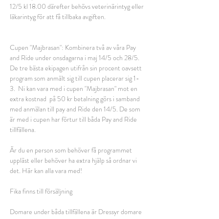
12/5 kl 18.00 därefter behövs veterinärintyg eller 
läkarintyg för att få tillbaka avgiften. 
Cupen "Majbrasan": Kombinera två av våra Pay 
and Ride under onsdagarna i maj 14/5 och 28/5. 
De tre bästa ekipagen utifrån sin procent oavsett 
program som anmält sig till cupen placerar sig 1- 
3.  Ni kan vara med i cupen "Majbrasan" mot en 
extra kostnad  på 50 kr betalning görs i samband 
med anmälan till pay and Ride den 14/5. De som 
är med i cupen har förtur till båda Pay and Ride 
tillfällena.
Är du en person som behöver få programmet 
uppläst eller behöver ha extra hjälp så ordnar vi 
det. Här kan alla vara med!
Fika finns till försäljning
Domare under båda tillfällena är Dressyr domare 