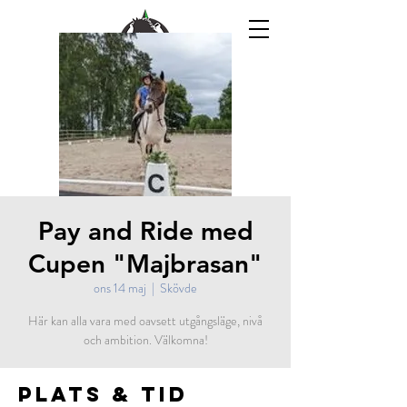
Pay and Ride med
Cupen "Majbrasan"
ons 14 maj
  |  
Skövde
Här kan alla vara med oavsett utgångsläge, nivå
och ambition. Välkomna!
Plats & Tid