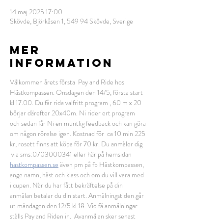
14 maj 2025 17:00
Skövde, Björkåsen 1, 549 94 Skövde, Sverige
MER
INFORMATION
Välkommen årets första  Pay and Ride hos 
Hästkompassen. Onsdagen den 14/5, första start 
kl 17.00. Du får rida valfritt program , 60 m x 20 
börjar därefter 20x40m. Ni rider ert program 
och sedan får Ni en muntlig feedback och kan göra 
om någon rörelse igen. Kostnad för  ca 10 min 225 
kr, rosett finns att köpa för 70 kr. Du anmäler dig 
 via sms:0703000341 eller här på hemsidan 
hastkompassen.se
 även pm på fb Hästkompassen, 
ange namn, häst och klass och om du vill vara med 
i cupen. När du har fått bekräftelse på din 
anmälan betalar du din start. Anmälningstiden går 
ut måndagen den 12/5 kl 18. Vid få anmälningar 
ställs Pay and Riden in.  Avanmälan sker senast 