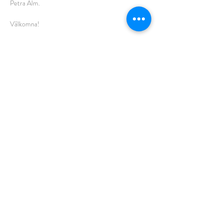
Petra Alm.
Välkomna!
Dela detta
evenemang
HÄSTKOMPASSEN
Linda Sundell
info@hastkompassen.se
Telefon:
0703000341
Swish