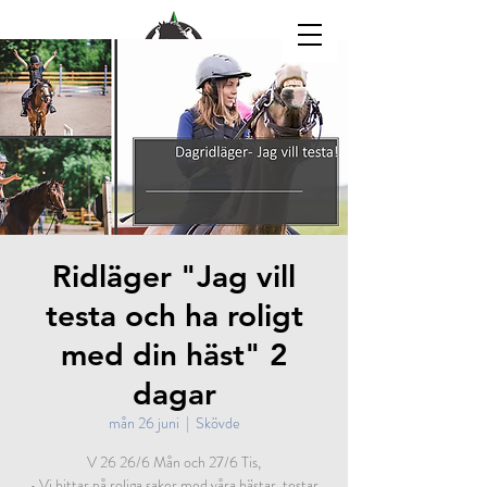
Ridläger "Jag vill
testa och ha roligt
med din häst" 2
dagar
mån 26 juni
  |  
Skövde
V 26 26/6 Mån och 27/6 Tis,
• Vi hittar på roliga saker med våra hästar, testar