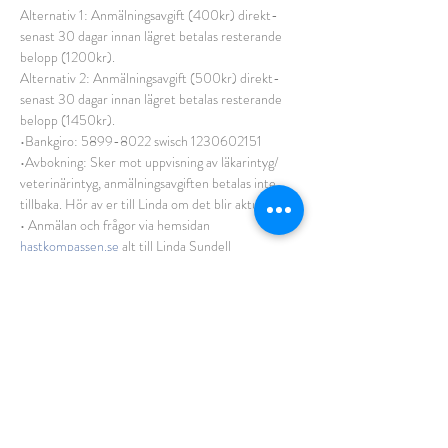
Alternativ 1: Anmälningsavgift (400kr) direkt- 
senast 30 dagar innan lägret betalas resterande 
belopp (1200kr).
Alternativ 2: Anmälningsavgift (500kr) direkt- 
senast 30 dagar innan lägret betalas resterande 
belopp (1450kr).
•Bankgiro: 5899-8022 swisch 1230602151
•Avbokning: Sker mot uppvisning av läkarintyg/ 
veterinärintyg, anmälningsavgiften betalas inte 
tillbaka. Hör av er till Linda om det blir aktuellt.
• Anmälan och frågor via hemsidan 
hastkompassen.se
 alt till Linda Sundell 
0703000341 eller via Pm
Välkomna!
Dela detta
evenemang