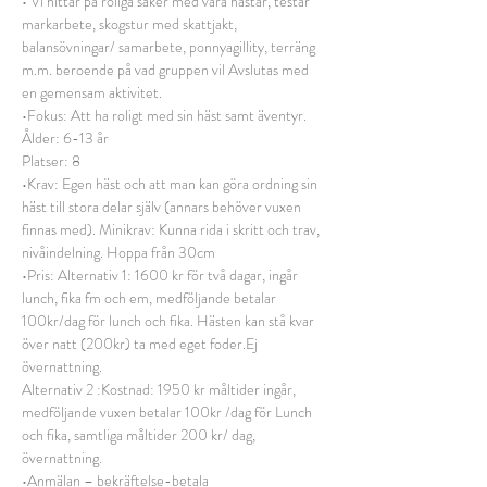
• Vi hittar på roliga saker med våra hästar, testar 
markarbete, skogstur med skattjakt, 
balansövningar/ samarbete, ponnyagillity, terräng 
m.m. beroende på vad gruppen vil Avslutas med 
en gemensam aktivitet.
•Fokus: Att ha roligt med sin häst samt äventyr.
Ålder: 6-13 år
Platser: 8
•Krav: Egen häst och att man kan göra ordning sin 
häst till stora delar själv (annars behöver vuxen 
finnas med). Minikrav: Kunna rida i skritt och trav, 
nivåindelning. Hoppa från 30cm
•Pris: Alternativ 1: 1600 kr för två dagar, ingår 
lunch, fika fm och em, medföljande betalar 
100kr/dag för lunch och fika. Hästen kan stå kvar 
över natt (200kr) ta med eget foder.Ej 
övernattning.
Alternativ 2 :Kostnad: 1950 kr måltider ingår, 
medföljande vuxen betalar 100kr /dag för Lunch 
och fika, samtliga måltider 200 kr/ dag, 
övernattning.
•Anmälan – bekräftelse-betala