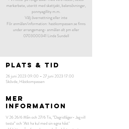
markarbete, uteritt med skattjakt, balansövningar,
ponnyagillity m.m.
Välj övernattning eller inte
För anmälan/information: hastkompassen.se finns
under arrangemang- anmälan alt pm eller
0703000341 Linda Sundell
Plats & Tid
26 juni 2023 09:00 – 27 juni 2023 17:00
Skövde, Hästkompassen
MER
INFORMATION
V 26 26/6 Mån och 27/6 Tis, ”Dagridläger- Jag vill 
testa” och "Att ha kul med sin egna häst"