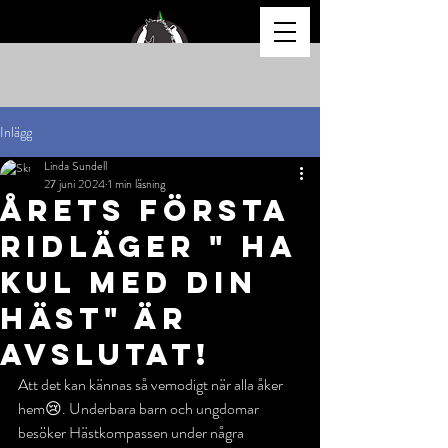
Inlägg
Linda Sundell
27 juni 2024
1 min läsning
Årets första
ridläger " Ha
kul med din
häst" är
avslutat!
Att det kan kännas så vemodigt när alla åker 
hem😢. Underbara barn och ungdomar 
besöker Hästkompassen under några 