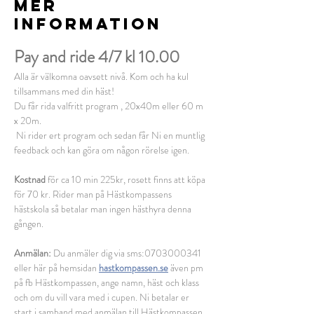
MER
INFORMATION
Pay and ride 4/7 kl 10.00
Alla är välkomna oavsett nivå. Kom och ha kul 
tillsammans med din häst!
Du får rida valfritt program , 20x40m eller 60 m 
x 20m.
 Ni rider ert program och sedan får Ni en muntlig 
feedback och kan göra om någon rörelse igen. 
Kostnad
 för ca 10 min 225kr, rosett finns att köpa 
för 70 kr. Rider man på Hästkompassens 
hästskola så betalar man ingen hästhyra denna 
gången. 
Anmälan: 
Du anmäler dig via sms:0703000341 
eller här på hemsidan 
hastkompassen.se
 även pm 
på fb Hästkompassen, ange namn, häst och klass 
och om du vill vara med i cupen. Ni betalar er 
start i samband med anmälan till Hästkompassen 